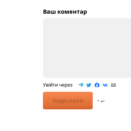
Ваш коментар
Увійти через
Надіслати
⌃ ↩