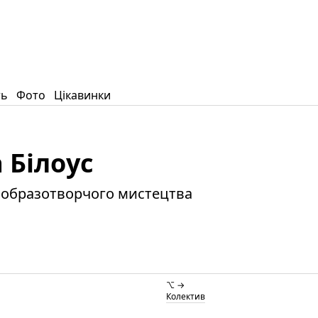
ть
Фото
Цікавинки
 Білоус
, образотворчого мистецтва
⌥ →
Колектив