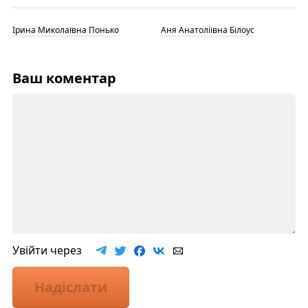
Ірина Миколаївна Понько
Аня Анатоліївна Білоус
Ваш коментар
Увійти через
Надіслати